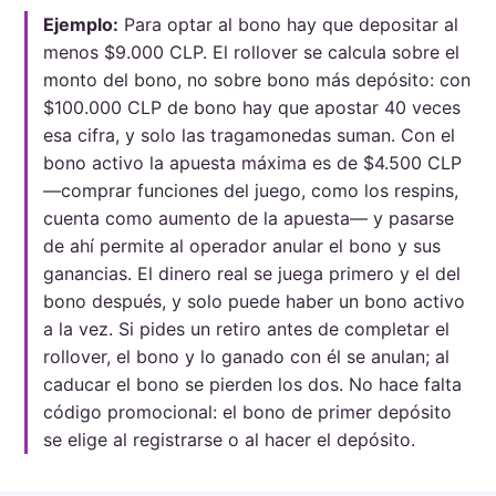
Ejemplo:
Para optar al bono hay que depositar al
menos $9.000 CLP. El rollover se calcula sobre el
monto del bono, no sobre bono más depósito: con
$100.000 CLP de bono hay que apostar 40 veces
esa cifra, y solo las tragamonedas suman. Con el
bono activo la apuesta máxima es de $4.500 CLP
—comprar funciones del juego, como los respins,
cuenta como aumento de la apuesta— y pasarse
de ahí permite al operador anular el bono y sus
ganancias. El dinero real se juega primero y el del
bono después, y solo puede haber un bono activo
a la vez. Si pides un retiro antes de completar el
rollover, el bono y lo ganado con él se anulan; al
caducar el bono se pierden los dos. No hace falta
código promocional: el bono de primer depósito
se elige al registrarse o al hacer el depósito.