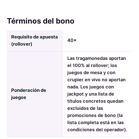
Términos del bono
Requisito de apuesta
40×
(rollover)
Las tragamonedas aportan
el 100% al rollover; los
juegos de mesa y con
crupier en vivo no aportan
nada. Los juegos con
Ponderación de
jackpot y una lista de
juegos
títulos concretos quedan
excluidos de las
promociones de bono (la
lista completa está en las
condiciones del operador).