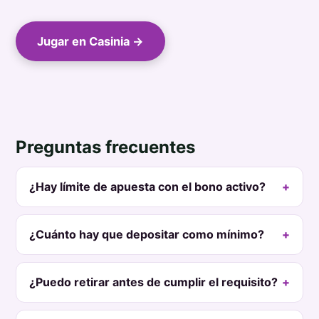
Jugar en Casinia →
Preguntas frecuentes
¿Hay límite de apuesta con el bono activo?
¿Cuánto hay que depositar como mínimo?
¿Puedo retirar antes de cumplir el requisito?